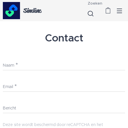
Zoeken
Simlinc
Contact
Naam
Email
Bericht
Deze site wordt beschermd door reCAPTCHA en het