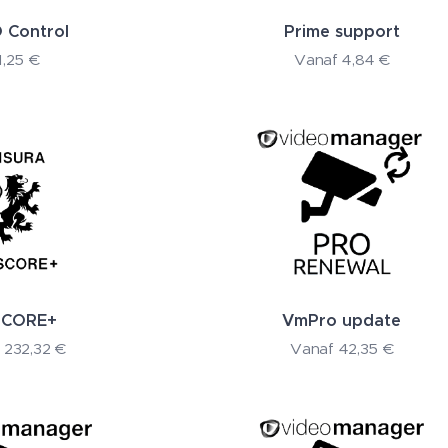
O Control
Prime support
1,25
€
Vanaf
4,84
€
CORE+
VmPro update
f
232,32
€
Vanaf
42,35
€