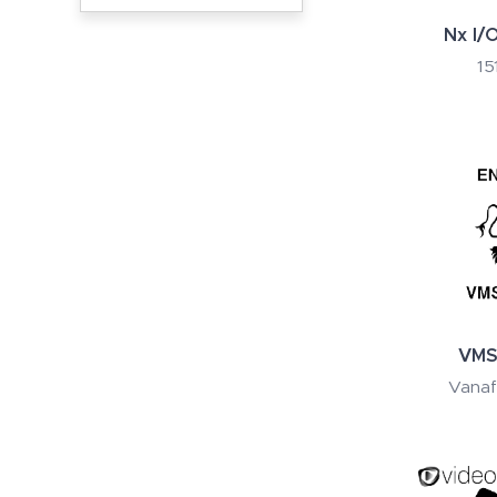
Nx I/
15
VMS
Vana