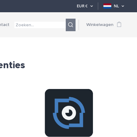
EUR
€
NL
ntact
Winkelwagen
enties