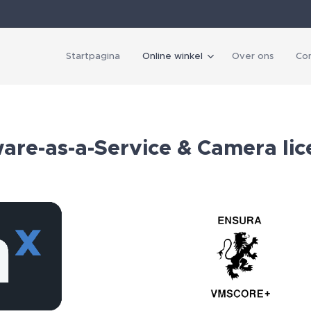
Startpagina
Online winkel
Over ons
Co
are-as-a-Service & Camera lic