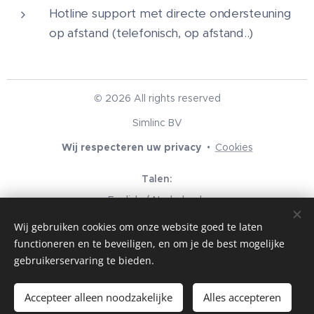
Hotline support met directe ondersteuning
op afstand (telefonisch, op afstand..)
© 2026 All rights reserved
Simlinc BV
Wij respecteren uw privacy
Cookies
Talen
English
Nederlands
Wij gebruiken cookies om onze website goed te laten
Valuta
functioneren en te beveiligen, en om je de best mogelijke
EUR €
USD $
GBP £
gebruikerservaring te bieden.
Toevoegen aan de winkelwagen
Accepteer alleen noodzakelijke
Alles accepteren