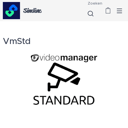
Zoeken
Simlinc
VmStd