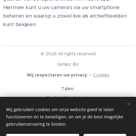
Hiermee kunt u uw camera's via uw smartphone
beheren en waarop u zowel live als archiefbeelden
kunt bekijken.
© 2026 All rights reserved
Simlinc BV
Wij respecteren uw privacy
Cookies
Talen
English
Nederlands
Wij gebruiken cookies om onze website goed te laten
Valuta
functioneren en te beveiligen, en om je de best mogelijke
EUR €
USD $
GBP £
gebruikerservaring te bieden.