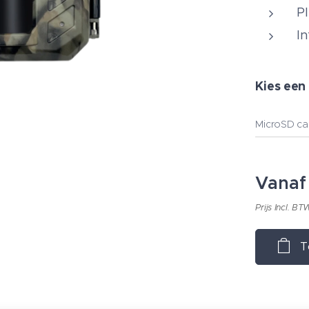
P
I
Kies een 
MicroSD ca
Vana
Prijs Incl. BT
T