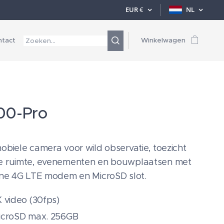
EUR
€
NL
ntact
Winkelwagen
0-Pro
obiele camera voor wild observatie, toezicht
 ruimte, evenementen en bouwplaatsen met
rne 4G LTE modem en MicroSD slot.
 video (30fps)
icroSD max. 256GB