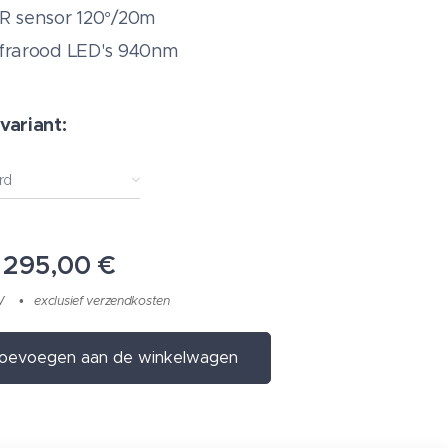
IR sensor 120°/20m
nfrarood LED's 940nm
variant:
rd
f
295,00
€
W
exclusief verzendkosten
oevoegen aan de winkelwagen