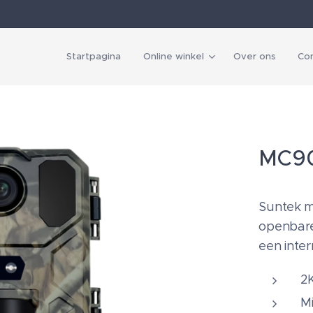
Startpagina
Online winkel
Over ons
Co
MC90
Suntek m
openbare
een inte
2K
M