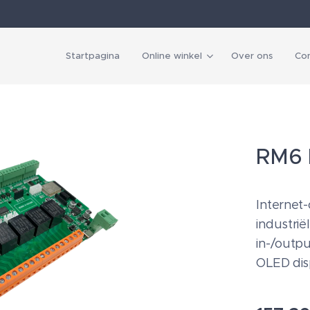
Startpagina
Online winkel
Over ons
Co
RM6 I
Internet-
industrië
in-/outpu
OLED dis