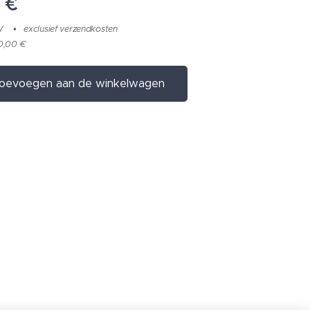
0
€
W
exclusief verzendkosten
0,00 €
oevoegen aan de winkelwagen