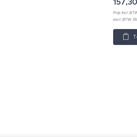
157,3
Prijs Incl. BT
excl. BTW 13
T