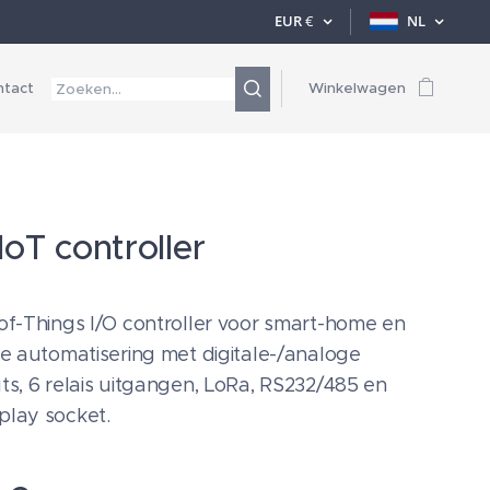
EUR
€
NL
ntact
Winkelwagen
oT controller
of-Things I/O controller voor smart-home en
le automatisering met digitale-/analoge
ts, 6 relais uitgangen, LoRa, RS232/485 en
play socket.